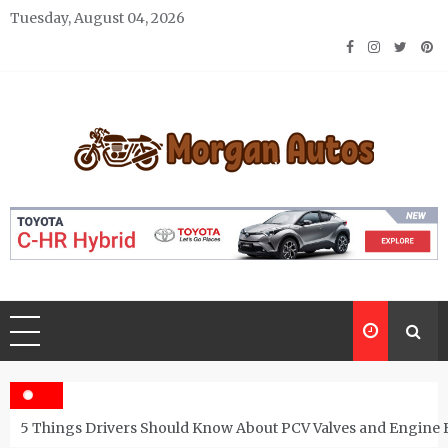
Skip
Tuesday, August 04, 2026
to
content
Morgan Autos
Keep the Car Running Smoothly
5 Things Drivers Should Know About PCV Valves and Engine 