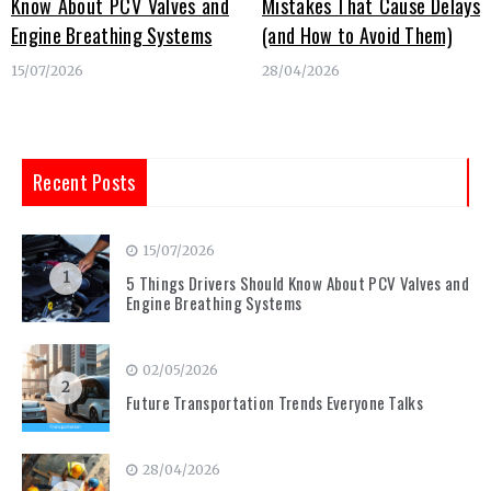
Know About PCV Valves and
Mistakes That Cause Delays
Engine Breathing Systems
(and How to Avoid Them)
15/07/2026
28/04/2026
Recent Posts
15/07/2026
1
5 Things Drivers Should Know About PCV Valves and
Engine Breathing Systems
02/05/2026
2
Future Transportation Trends Everyone Talks
28/04/2026