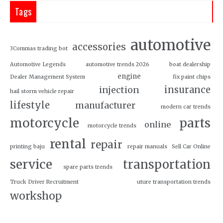
Tags
automotive
accessories
3Commas trading bot
Automotive Legends
automotive trends 2026
boat dealership
engine
Dealer Management System
fix paint chips
insurance
injection
hail storm vehicle repair
lifestyle
manufacturer
modern car trends
motorcycle
parts
online
motorcycle trends
rental
repair
printing baju
repair manuals
Sell Car Online
service
transportation
spare parts trends
Truck Driver Recruitment
uture transportation trends
workshop